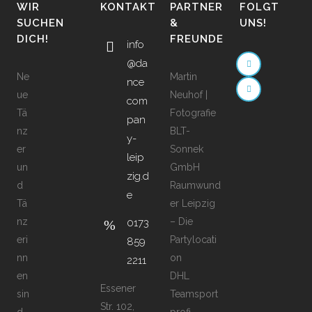
WIR
KONTAKT
PARTNER
FOLGT
SUCHEN
&
UNS!
DICH!
FREUNDE
info
@da
Ne
Martin
nce
ue
Neuhof |
com
Tä
Fotografie
pan
nz
BLT-
y-
er
Sonnek
leip
un
GmbH
zig.d
d
Raumwund
e
Tä
er Leipzig
nz
– Die
0173
eri
Partylocati
859
nn
on
2211
en
DHL
Essener
sin
Teamsport
Str. 102,