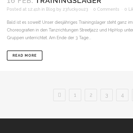
16 FEB.
TRAININGSLAGER
Posted at 12:41h
in
Blog
by
23fuckyou23
0 Comments
0
Li
Bald ist es soweit! Unser diesjähriges Trainingslager steht ganz
Choreografien in den Tanzrichtungen Streetjazz und HipHop unterri
Gruppen unterrichtet. Am Ende der 3 Tage...
READ MORE
1
2
3
4