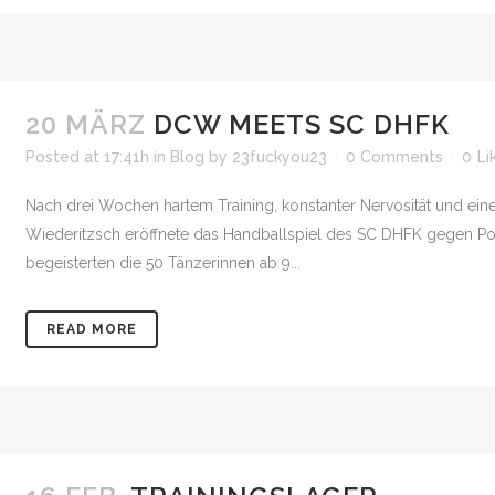
20 MÄRZ
DCW MEETS SC DHFK
Posted at 17:41h
in
Blog
by
23fuckyou23
0 Comments
0
Li
Nach drei Wochen hartem Training, konstanter Nervosität und eine
Wiederitzsch eröffnete das Handballspiel des SC DHFK gegen P
begeisterten die 50 Tänzerinnen ab 9...
READ MORE