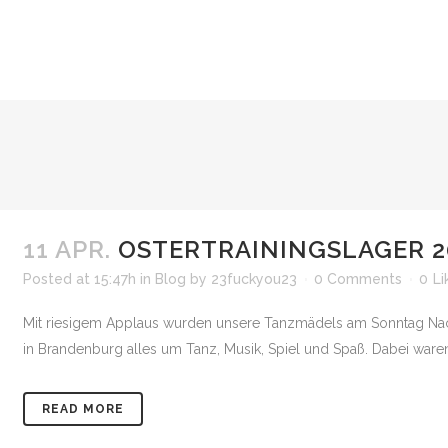
11 APR.
OSTERTRAININGSLAGER 2
Posted at 15:47h
in
Blog
by
23fuckyou23
0 Comments
0
Li
Mit riesigem Applaus wurden unsere Tanzmädels am Sonntag Nac
in Brandenburg alles um Tanz, Musik, Spiel und Spaß. Dabei ware
READ MORE