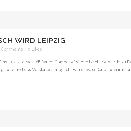
SCH WIRD LEIPZIG
 Comments
0
Likes
nd Fans - es ist geschafft! Dance Company Wiederitzsch e.V. wurde 
Mitglieder und des Vorstandes möglich. Haufenweise (und noch immer 