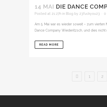
14 MAI
DIE DANCE COMP
Posted at 21:27h
in
Blog
by
23fuckyou23
0
Am 5. Mai war es wieder soweit – zum vierten M
Dance Company Wiederitzsch, und dies nicht
READ MORE
1
2