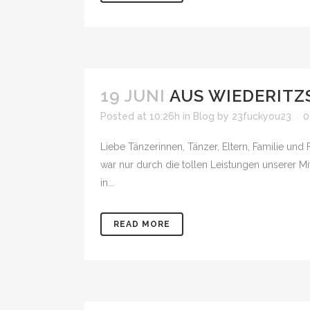
19 JUNI
AUS WIEDERITZ
Posted at 10:26h
in
Blog
by
23fuckyou23
0
Liebe Tänzerinnen, Tänzer, Eltern, Familie u
war nur durch die tollen Leistungen unserer 
in...
READ MORE