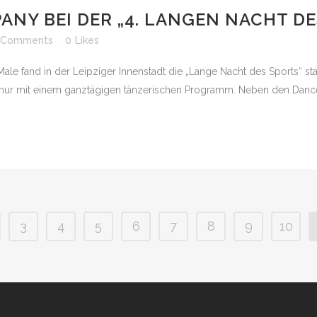
ANY BEI DER „4. LANGEN NACHT DE
 Comments
0
Likes
ale fand in der Leipziger Innenstadt die „Lange Nacht des Sports“ sta
 nur mit einem ganztägigen tänzerischen Programm. Neben den Danc
3
4
5
6
7
8
9
10