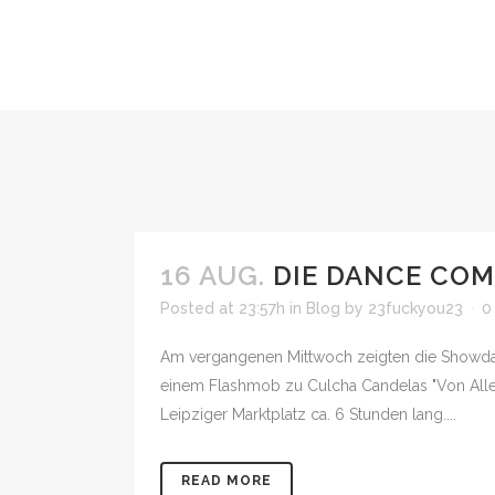
16 AUG.
DIE DANCE COM
Posted at 23:57h
in
Blog
by
23fuckyou23
0
Am vergangenen Mittwoch zeigten die Showdan
einem Flashmob zu Culcha Candelas "Von Alle
Leipziger Marktplatz ca. 6 Stunden lang....
READ MORE