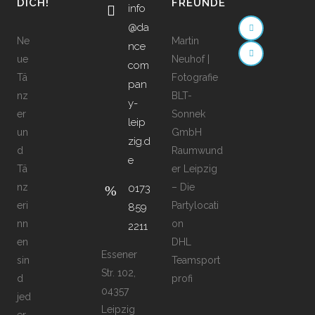
DICH!
FREUNDE
info
@da
Ne
Martin
nce
ue
Neuhof |
com
Tä
Fotografie
pan
nz
BLT-
y-
er
Sonnek
leip
un
GmbH
zig.d
d
Raumwund
e
Tä
er Leipzig
nz
– Die
0173
eri
Partylocati
859
nn
on
2211
en
DHL
Essener
sin
Teamsport
Str. 102,
d
profi
04357
jed
Leipzig