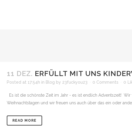
11 DEZ.
ERFÜLLT MIT UNS KINDE
Posted at 17:54h
in
Blog
by
23fuckyou23
0 Comments
0
Li
Es ist die schönste Zeit im Jahr - es ist endlich Adventszeit! Wi
Weihnachtstagen und wir freuen uns auch über das ein oder ander
READ MORE