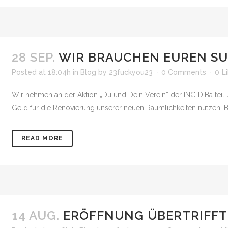
28 SEP.
WIR BRAUCHEN EUREN S
Posted at 18:04h
in
Blog
by
23fuckyou23
0 Comments
0
L
Wir nehmen an der Aktion „Du und Dein Verein“ der ING DiBa teil
Geld für die Renovierung unserer neuen Räumlichkeiten nutzen. Bitt
READ MORE
14 AUG.
ERÖFFNUNG ÜBERTRIFFT