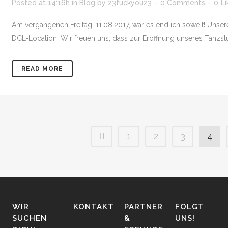
Posted at 14:16h
in
Blog
by
23fuckyou23
0 Comments
0
Li
Am vergangenen Freitag, 11.08.2017, war es endlich soweit! Unser
DCL-Location. Wir freuen uns, dass zur Eröffnung unseres Tanzst
READ MORE
1
2
3
4
WIR
KONTAKT
PARTNER
FOLGT
SUCHEN
&
UNS!