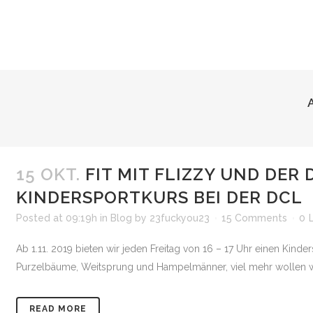
15 OKT.
FIT MIT FLIZZY UND DER 
KINDERSPORTKURS BEI DER DCL
Posted at 09:19h
in
Blog
by
23fuckyou23
15 Comments
0
Ab 1.11. 2019 bieten wir jeden Freitag von 16 – 17 Uhr einen Kinde
Purzelbäume, Weitsprung und Hampelmänner, viel mehr wollen wir 
READ MORE