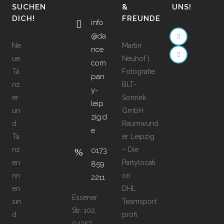
SUCHEN
&
UNS!
DICH!
FREUNDE
info
@da
Ne
Martin
nce
ue
Neuhof |
com
Tä
Fotografie
pan
nz
BLT-
y-
er
Sonnek
leip
un
GmbH
zig.d
d
Raumwund
e
Tä
er Leipzig
nz
– Die
0173
eri
Partylocati
859
nn
on
2211
en
DHL
Essener
sin
Teamsport
Str. 102,
d
profi
04357