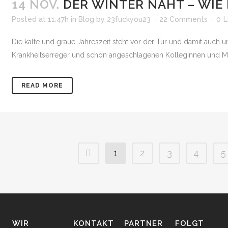
14 NOV.
DER WINTER NAHT – WIE
Posted at 11:47h
in
Blog
by
23fuckyou23
22 Comments
0
L
Die kalte und graue Jahreszeit steht vor der Tür und damit auch un
Krankheitserreger und schon angeschlagenen KollegInnen und Mits
READ MORE
1
2
3
4
5
WIR
KONTAKT
PARTNER
FOLGT