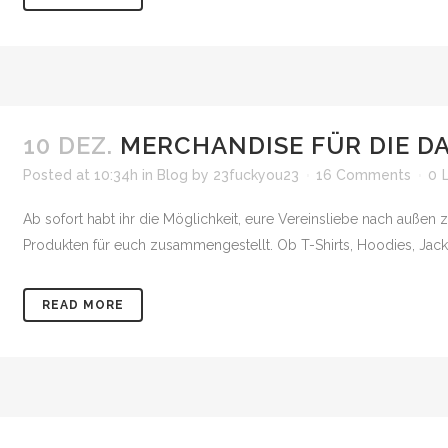
10 DEZ.
MERCHANDISE FÜR DIE D
Posted at 10:34h
in
Blog
by
23fuckyou23
16 Comments
0
Ab sofort habt ihr die Möglichkeit, eure Vereinsliebe nach außen
Produkten für euch zusammengestellt. Ob T-Shirts, Hoodies, Jack
READ MORE