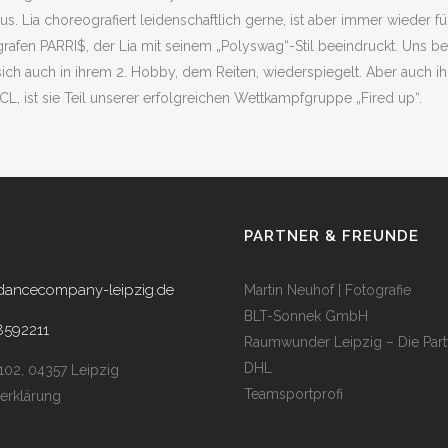
a choreografiert leidenschaftlich gerne, ist aber immer wieder für 
rafen PARRI$, der Lia mit seinem „Polyswag“-Stil beeindruckt. Uns bee
sich auch in ihrem 2. Hobby, dem Reiten, wiederspiegelt. Aber auch ihre
L, ist sie Teil unserer erfolgreichen Wettkampfgruppe „Fired up“.
PARTNER & FREUNDE
dancecompany-leipzig.de
Martin Neuhof | Fotografie
BLT-Sonnek GmbH
8592211
Raumwunder Leipzig – Die Part
DHL
 102, 04357 Leipzig
Teamsportprofi
erklärung