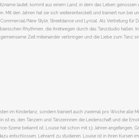
pitzname lautet, kommt aus einem Land, in dem das Leben genossen un
. Mit den Jahren hat sie sich weiterentwickelt und trainiert nun be
, Commercial/New Style, Streetdance und Lyrical. Als Vertretung für D
anischen Rhythmen, die ihretwegen durch das Tanzstudio hallen. In ih
gemeinsame Zeit miteinander verbringen und die Liebe zum Tanz sin
gsten im Kindertanz, sondern trainiert auch zweimal pro Woche alle Mit
in ist es, den Tänzern und Tänzerinnen die Leidenschaft und die Emotio
ce-Szene bekannt ist. Louise hat schon mit 13 Jahren angefangen, Gr
azu entschlossen, Lehramt zu studieren. Louise ist in ihren Kursen i