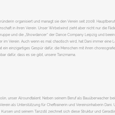
sgründerin organisiert und managt sie den Verein seit 2008. Hauptberuf
nschaft in ihren Verein. Unser Wirbelwind zieht aber nicht nur die Fä
ruppe und die „Showdancer“ der Dance Company Leipzig und beeindr
er im Verein. Auch wenn es mal chaotisch wird, hat Dani immer eine L
hat ein einzigartiges Gespür dafür, die Menschen mit ihren choreogra
bar dafür, dass es sie gibt, unsere Tanzmama.
lin, unser Alroundtalent. Neben seinem Beruf als Bauüberwacher bei d
Verein als Unterstützung für Cheftrainerin und Vereinsinhaberin Dani.
einen Kursen und seinem Tanzstil zeichnet sich diese Struktur und Gerad