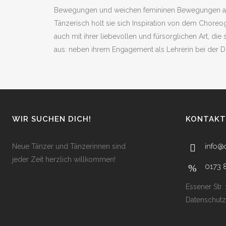
Bewegungen und weichen femininen Bewegungen aus. Li
Tänzerisch holt sie sich Inspiration von dem Choreog
auch mit ihrer liebevollen und fürsorglichen Art, die 
aus: neben ihrem Engagement als Lehrerin bei der DC
WIR SUCHEN DICH!
KONTAKT
info@
Neue Tänzer und Tänzerinnen sind
jeder Zeit herzlich willkommen!
0173 
Essener Str.
Datenschutz