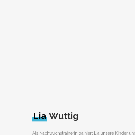
Lia
Wuttig
Als Nachwuchstrainerin trainiert Lia unsere Kinder u