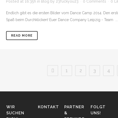
Posted at 16:35h
in
Blog
by
23fuckyou23
0 Comments
0
Li
Endlich gibt es die ersten Bilder vom Dance Camp 2014. Den ersten 
Spaß beim Durchklicken! Euer Dance Company Leipzig - Team ...
READ MORE
1
2
3
4
WIR
KONTAKT
PARTNER
FOLGT
SUCHEN
&
UNS!