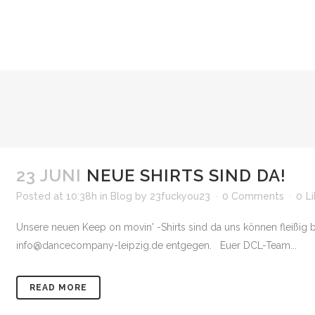
23 JUNI
NEUE SHIRTS SIND DA!
Posted at 10:38h
in
Blog
by
23fuckyou23
0 Comments
0
L
Unsere neuen Keep on movin' -Shirts sind da uns können fleißig b
info@dancecompany-leipzig.de entgegen. Euer DCL-Team...
READ MORE