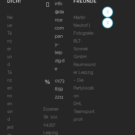
DICH!
FREUNDE
info
@da
Ne
Martin
nce
ue
Neuhof |
com
Tä
Fotografie
pan
nz
BLT-
y-
er
Sonnek
leip
un
GmbH
zig.d
d
Raumwund
e
Tä
er Leipzig
nz
– Die
0173
eri
Partylocati
859
nn
on
2211
en
DHL
Essener
sin
Teamsport
Str. 102,
d
profi
04357
jed
Leipzig