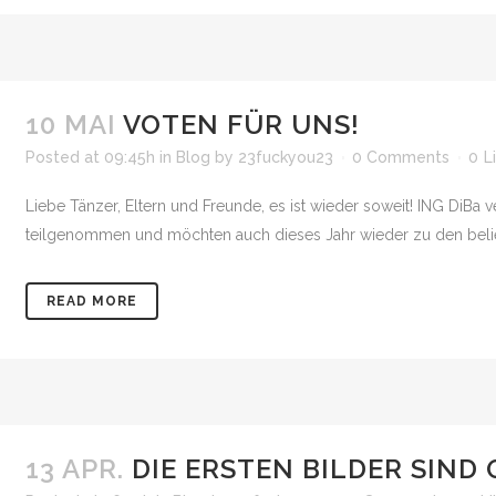
10 MAI
VOTEN FÜR UNS!
Posted at 09:45h
in
Blog
by
23fuckyou23
0 Comments
0
L
Liebe Tänzer, Eltern und Freunde, es ist wieder soweit! ING DiBa 
teilgenommen und möchten auch dieses Jahr wieder zu den beliebt
READ MORE
13 APR.
DIE ERSTEN BILDER SIND 