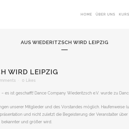
HOME
ÜBER UNS
KUR
AUS WIEDERITZSCH WIRD LEIPZIG
H WIRD LEIPZIG
omments
0
Likes
ans – es ist geschafft! Dance Company Wiederitzsch e.V. wurde zu Dan
ungen unserer Mitglieder und des Vorstandes möglich. Haufenweise
nenpräsentation und nicht zuletzt die Begeisterung der Veranstalter 
h bekannter und größer wird.