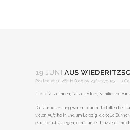
19 JUNI
AUS WIEDERITZSC
Posted at 10:26h
in
Blog
by
23fuckyou23
0 C
Liebe Tänzerinnen, Tänzer, Eltern, Familie und F
Die Umbenennung war nur durch die tollen Leist
vielen Auftritte in und um Leipzig, die tolle Büh
einen drauf zu legen, damit unser Tanzverein noc