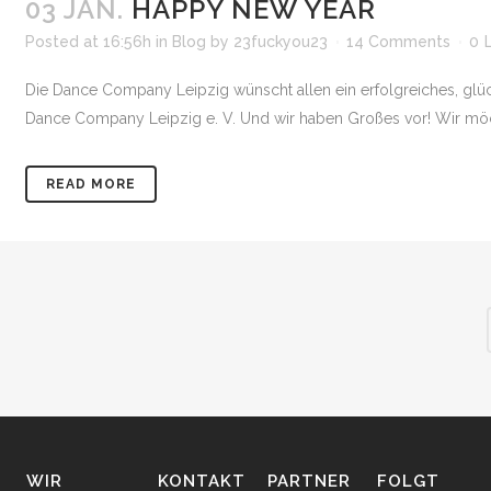
03 JAN.
HAPPY NEW YEAR
Posted at 16:56h
in
Blog
by
23fuckyou23
14 Comments
0
Die Dance Company Leipzig wünscht allen ein erfolgreiches, glück
Dance Company Leipzig e. V. Und wir haben Großes vor! Wir möchte
READ MORE
WIR
KONTAKT
PARTNER
FOLGT