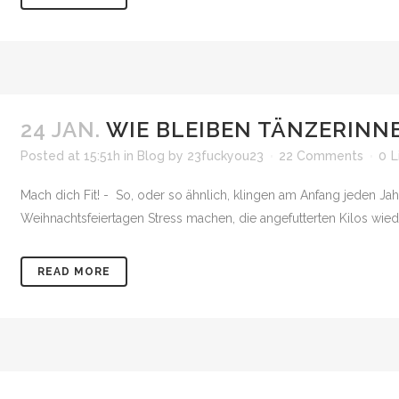
24 JAN.
WIE BLEIBEN TÄNZERINNE
Posted at 15:51h
in
Blog
by
23fuckyou23
22 Comments
0
L
Mach dich Fit! - So, oder so ähnlich, klingen am Anfang jeden J
Weihnachtsfeiertagen Stress machen, die angefutterten Kilos wied
READ MORE