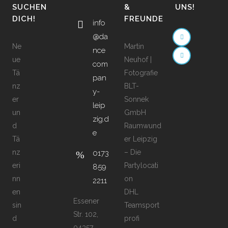
SUCHEN
&
UNS!
DICH!
FREUNDE
info
@da
Ne
Martin
nce
ue
Neuhof |
com
Tä
Fotografie
pan
nz
BLT-
y-
er
Sonnek
leip
un
GmbH
zig.d
d
Raumwund
e
Tä
er Leipzig
nz
– Die
0173
eri
Partylocati
859
nn
on
2211
en
DHL
Essener
sin
Teamsport
Str. 102,
d
profi
04357