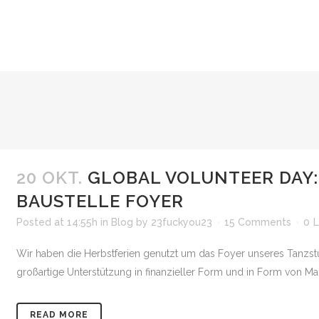
20 OKT.
GLOBAL VOLUNTEER DAY: 
AUSTELLE FOYER
Posted at 14:55h
in
Blog
by
23fuckyou23
15 Comments
0
L
Wir haben die Herbstferien genutzt um das Foyer unseres Tanzs
großartige Unterstützung in finanzieller Form und in Form von 
READ MORE