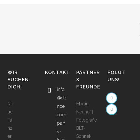
WIR
KONTAKT
PARTNER
FOLGT
SUCHEN
&
UNS!
DICH!
FREUNDE
info
@da
Ne
Martin
nce
ue
Neuhof |
com
Tä
Fotografie
pan
nz
BLT-
y-
er
Sonnek