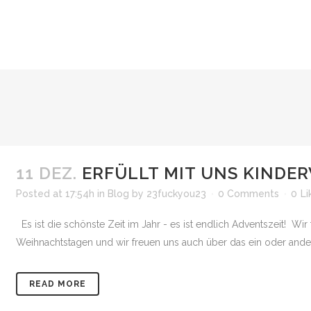
11 DEZ.
ERFÜLLT MIT UNS KINDE
Posted at 17:54h
in
Blog
by
23fuckyou23
0 Comments
0
Li
Es ist die schönste Zeit im Jahr - es ist endlich Adventszeit! Wi
Weihnachtstagen und wir freuen uns auch über das ein oder ander
READ MORE