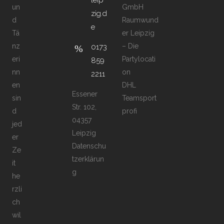
leip
un
GmbH
zig.d
d
Raumwund
e
Tä
er Leipzig
nz
– Die
0173
eri
Partylocati
859
nn
on
2211
en
DHL
Essener
sin
Teamsport
Str. 102,
d
profi
04357
jed
Leipzig
er
Datenschu
Ze
tzerklärun
it
g
he
rzli
ch
wil