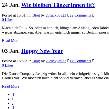
24 Jan.
Wie bleiben TänzerInnen fit?
Posted at 15:51h
in
Blog
by
23fuckyou23
22 Comments
0
Likes
Mach dich Fit! - So, oder so ähnlich, klingen am Anfang jeden Jahre
wieder abzuspecken. Aber warum eigentlich immer zu Beginn eines neu
Read More
03 Jan.
Happy New Year
Posted at 16:56h
in
Blog
by
23fuckyou23
14 Comments
0
Likes
Die Dance Company Leipzig wünscht allen ein erfolgreiches, glückli
Großes vor! Wir möchten noch nicht so viel verraten, aber es wird ein 
Read More
1
2