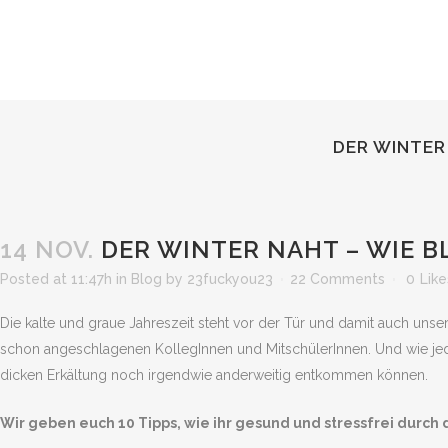
DER WINTER
14 NOV.
DER WINTER NAHT – WIE B
Posted at 11:47h
in
Blog
by
23fuckyou23
22 Comments
0
Like
Die kalte und graue Jahreszeit steht vor der Tür und damit auch unsere
schon angeschlagenen KollegInnen und MitschülerInnen. Und wie jed
dicken Erkältung noch irgendwie anderweitig entkommen können.
Wir geben euch 10 Tipps, wie ihr gesund und stressfrei durch