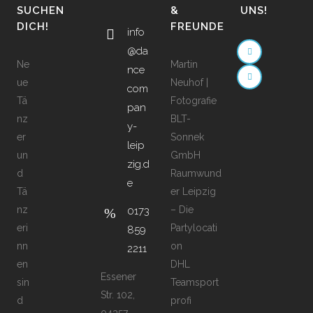
SUCHEN
&
UNS!
DICH!
FREUNDE
info
@da
Ne
Martin
nce
ue
Neuhof |
com
Tä
Fotografie
pan
nz
BLT-
y-
er
Sonnek
leip
un
GmbH
zig.d
d
Raumwund
e
Tä
er Leipzig
nz
– Die
0173
eri
Partylocati
859
nn
on
2211
en
DHL
Essener
sin
Teamsport
Str. 102,
d
profi