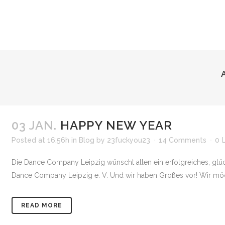
03 JAN.
HAPPY NEW YEAR
Posted at 16:56h
in
Blog
by
23fuckyou23
14 Comments
0
Die Dance Company Leipzig wünscht allen ein erfolgreiches, glück
Dance Company Leipzig e. V. Und wir haben Großes vor! Wir möchte
READ MORE