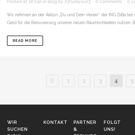
Posted at 18:04h
in
Blog
by
23fuckyou23
0 Comments
0
L
Wir nehmen an der Aktion „Du und Dein Verein“ der ING DiBa teil
Geld für die Renovierung unserer neuen Räumlichkeiten nutzen. Bitt
READ MORE
1
2
3
4
5
WIR
KONTAKT
PARTNER
FOLGT
SUCHEN
&
UNS!