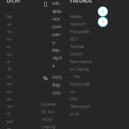
DICH!
FREUNDE
info
@da
Ne
Martin
nce
ue
Neuhof |
com
Tä
Fotografie
pan
nz
BLT-
y-
er
Sonnek
leip
un
GmbH
zig.d
d
Raumwund
e
Tä
er Leipzig
nz
– Die
0173
eri
Partylocati
859
nn
on
2211
en
DHL
Essener
sin
Teamsport
Str. 102,
d
profi
04357
jed
Leipzig