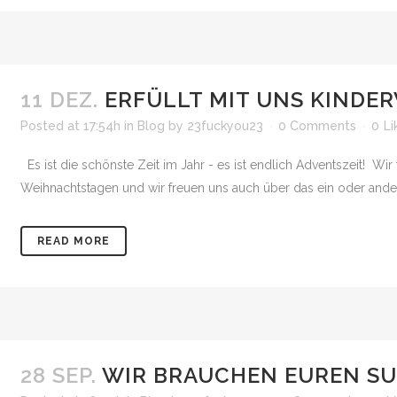
11 DEZ.
ERFÜLLT MIT UNS KINDE
Posted at 17:54h
in
Blog
by
23fuckyou23
0 Comments
0
Li
Es ist die schönste Zeit im Jahr - es ist endlich Adventszeit! Wi
Weihnachtstagen und wir freuen uns auch über das ein oder ander
READ MORE
28 SEP.
WIR BRAUCHEN EUREN S