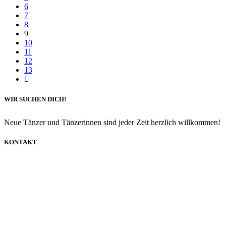
6
7
8
9
10
11
12
13
WIR SUCHEN DICH!
Neue Tänzer und Tänzerinnen sind jeder Zeit herzlich willkommen!
KONTAKT
info@dancecompany-leipzig.de
0173 8592211