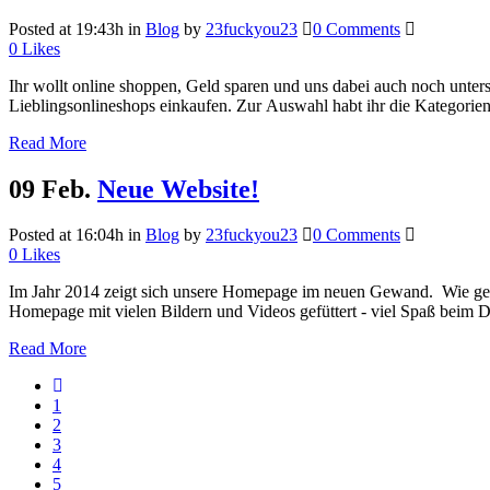
Posted at 19:43h
in
Blog
by
23fuckyou23
0 Comments
0
Likes
Ihr wollt online shoppen, Geld sparen und uns dabei auch noch unter
Lieblingsonlineshops einkaufen. Zur Auswahl habt ihr die Kategorie
Read More
09 Feb.
Neue Website!
Posted at 16:04h
in
Blog
by
23fuckyou23
0 Comments
0
Likes
Im Jahr 2014 zeigt sich unsere Homepage im neuen Gewand. Wie gewo
Homepage mit vielen Bildern und Videos gefüttert - viel Spaß beim
Read More
1
2
3
4
5