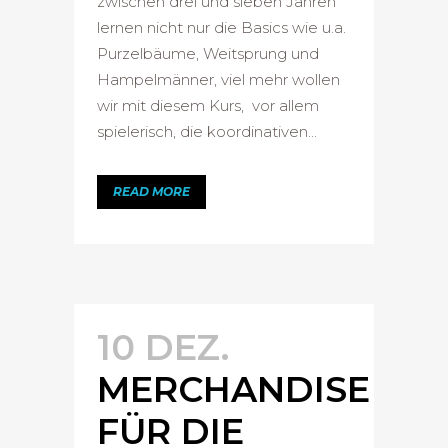
zwischen drei und sieben Jahren
lernen nicht nur die Basics wie u.a.
Purzelbäume, Weitsprung und
Hampelmänner, viel mehr wollen
wir mit diesem Kurs, vor allem
spielerisch, die koordinativen...
READ MORE
10 DEZ.
MERCHANDISE
FÜR DIE