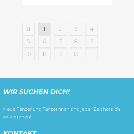
1
2
3
4
5
6
7
8
9
10
11
12
13
WIR SUCHEN DICH!
Neue Tänzer und Tänzerinnen sind jeder Zeit herzlich
willkommen!
KONTAKT