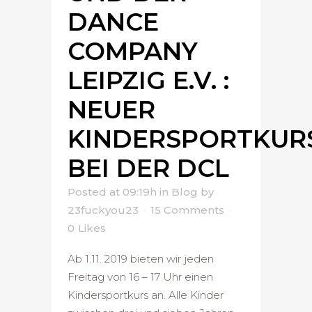
DANCE
COMPANY
LEIPZIG E.V. :
NEUER
KINDERSPORTKUR
BEI DER DCL
Posted at 09:19h
in
Blog
by
23fuckyou23
15 Comments
0
Likes
Ab 1.11. 2019 bieten wir jeden
Freitag von 16 – 17 Uhr einen
Kindersportkurs an. Alle Kinder