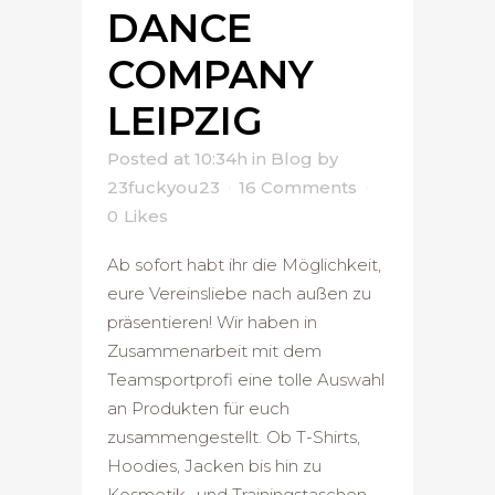
DANCE
COMPANY
LEIPZIG
Posted at 10:34h
in
Blog
by
23fuckyou23
16 Comments
0
Likes
Ab sofort habt ihr die Möglichkeit,
eure Vereinsliebe nach außen zu
präsentieren! Wir haben in
Zusammenarbeit mit dem
Teamsportprofi eine tolle Auswahl
an Produkten für euch
zusammengestellt. Ob T-Shirts,
Hoodies, Jacken bis hin zu
Kosmetik- und Trainingstaschen -