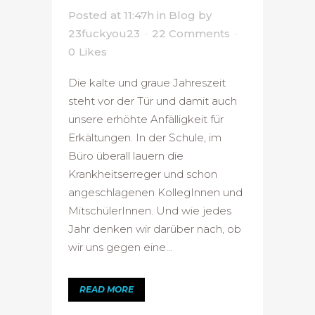
Posted at 11:47h
in
Blog
by
23fuckyou23
22 Comments
0
Likes
Die kalte und graue Jahreszeit
steht vor der Tür und damit auch
unsere erhöhte Anfälligkeit für
Erkältungen. In der Schule, im
Büro überall lauern die
Krankheitserreger und schon
angeschlagenen KollegInnen und
MitschülerInnen. Und wie jedes
Jahr denken wir darüber nach, ob
wir uns gegen eine...
READ MORE