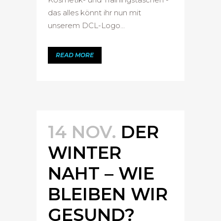
das alles könnt ihr nun mit
unserem DCL-Logo...
READ MORE
14 NOV.
DER
WINTER
NAHT – WIE
BLEIBEN WIR
GESUND?