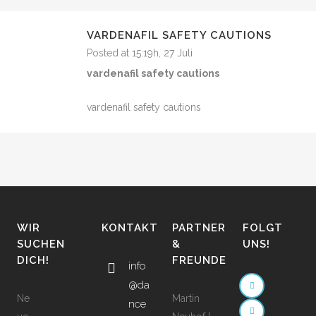
VARDENAFIL SAFETY CAUTIONS
Posted at 15:19h, 27 Juli
vardenafil safety cautions
vardenafil safety cautions
WIR
KONTAKT
PARTNER
FOLGT
SUCHEN
&
UNS!
DICH!
FREUNDE
info
@da
Ne
Martin
nce