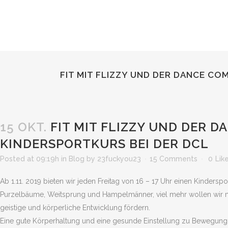
FIT MIT FLIZZY UND DER DANCE COM
15 OKT.
FIT MIT FLIZZY UND DER DA
KINDERSPORTKURS BEI DER DCL
Posted at 09:19h
in
Blog
by
23fuckyou23
15 Comments
0
Lik
Ab 1.11. 2019 bieten wir jeden Freitag von 16 – 17 Uhr einen Kinderspo
Purzelbäume, Weitsprung und Hampelmänner, viel mehr wollen wir mit 
geistige und körperliche Entwicklung fördern.
Eine gute Körperhaltung und eine gesunde Einstellung zu Bewegung u