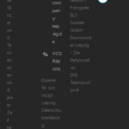
ue
Neuhof |
com
Tä
Fotografie
pan
nz
BLT-
y-
er
Sonnek
leip
un
GmbH
zig.d
d
Raumwund
e
Tä
er Leipzig
nz
– Die
0173
eri
Partylocati
859
nn
on
2211
en
DHL
Essener
sin
Teamsport
Str. 102,
d
profi
04357
jed
Leipzig
er
Datenschu
Ze
tzerklärun
it
g
he