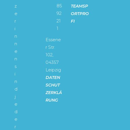
85
z
TEAMSP
92
e
ORTPRO
21
r
FI
1
i
n
Essene
n
r Str.
e
102,
n
04357
s
Leipzig
i
DATEN
n
SCHUT
d
ZERKLÄ
j
RUNG
e
d
e
r