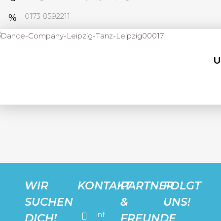
0173 8592211
U
WIR
KONTAKT
PARTNER
FOLGT
SUCHEN
&
UNS!
inf
DICH!
FREUNDE