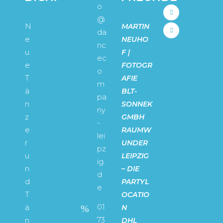
o
@
N
MARTIN
da
e
NEUHO
nc
u
F |
ec
e
FOTOGR
o
T
AFIE
m
ä
BLT-
pa
n
SONNEK
ny
z
GMBH
-
e
RAUMW
lei
r
UNDER
pz
u
LEIPZIG
ig.
n
– DIE
d
d
PARTYL
e
T
OCATIO
01
ä
N
73
n
DHL