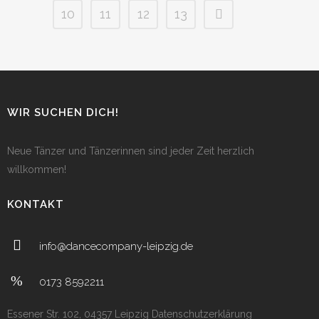
10
11
12
13
WIR SUCHEN DICH!
Neue Tänzer und Tänzerinnen sind jeder Zeit herzlich
willkommen!
KONTAKT
info@dancecompany-leipzig.de
0173 8592211
Essener Str. 102, 04357 Leipzig
Datenschutzerklärung