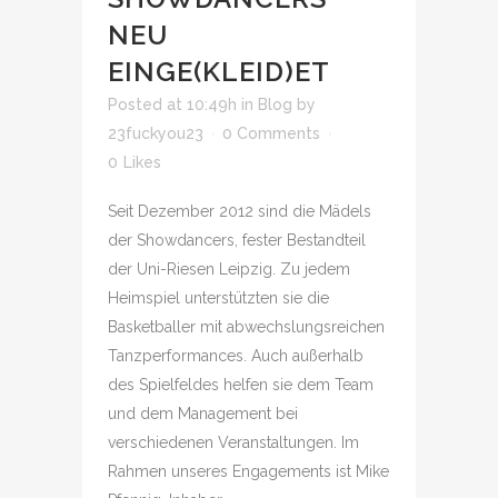
NEU
EINGE(KLEID)ET
Posted at 10:49h
in
Blog
by
23fuckyou23
0 Comments
0
Likes
Seit Dezember 2012 sind die Mädels
der Showdancers, fester Bestandteil
der Uni-Riesen Leipzig. Zu jedem
Heimspiel unterstützten sie die
Basketballer mit abwechslungsreichen
Tanzperformances. Auch außerhalb
des Spielfeldes helfen sie dem Team
und dem Management bei
verschiedenen Veranstaltungen. Im
Rahmen unseres Engagements ist Mike