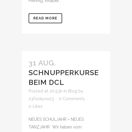
Pfennig, Inhaber...
READ MORE
31 AUG.
SCHNUPPERKURSE
BEIM DCL
Posted at 20:53h
in
Blog
by
23fuckyou23
0 Comments
0
Likes
NEUES SCHULJAHR = NEUES
TANZJAHR Wir haben vom