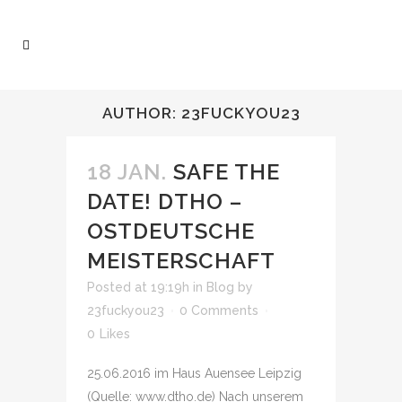
AUTHOR: 23FUCKYOU23
18 JAN.
SAFE THE
DATE! DTHO –
OSTDEUTSCHE
MEISTERSCHAFT
Posted at 19:19h
in
Blog
by
23fuckyou23
0 Comments
0
Likes
25.06.2016 im Haus Auensee Leipzig
(Quelle: www.dtho.de) Nach unserem