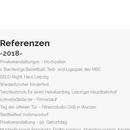
Referenzen
-2018-
Privatveranstaltungen – Hochzeiten
1. Bundesliga Basketball: Test- und Ligaspiel des MBC
DELD-Night, Haus Leipzig
Wiederitzscher Kinderfest
Tanzflashmob für einen Heiratsantrag, Leipziger Hauptbahnhof
schnelleStelle.de – Firmenlauf
Tag der offenen Tür – Fitnessstudio DAB in Wurzen
Stadtteilfest Volkmarsdorf
Privatveranstaltung – 50. Geburtstag
MuldenRummel Bennewitz: Eröffnungshow, Abendprogramm, Kinder