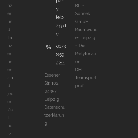
pan
nz
BLT-
y-
er
Sonnek
leip
un
GmbH
zig.d
d
Raumwund
e
Tä
er Leipzig
nz
– Die
0173
eri
Partylocati
859
nn
on
2211
en
DHL
Essener
sin
Teamsport
Str. 102,
d
profi
04357
jed
Leipzig
er
Datenschu
Ze
tzerklärun
it
g
he
rzli