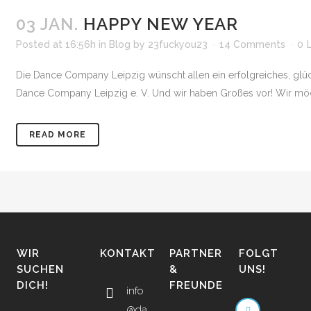
03 JAN.
HAPPY NEW YEAR
Posted at 16:56h
in
Blog
by
23fuckyou23
14 Comments
0
Die Dance Company Leipzig wünscht allen ein erfolgreiches, glück
Dance Company Leipzig e. V. Und wir haben Großes vor! Wir möchte
READ MORE
WIR
KONTAKT
PARTNER
FOLGT
SUCHEN
&
UNS!
DICH!
FREUNDE
info
@da