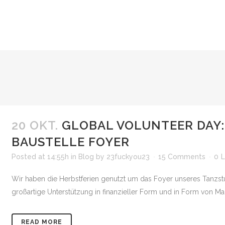
20 OKT.
GLOBAL VOLUNTEER DAY: 
AUSTELLE FOYER
Posted at 14:55h
in
Blog
by
23fuckyou23
15 Comments
0
L
Wir haben die Herbstferien genutzt um das Foyer unseres Tanzs
großartige Unterstützung in finanzieller Form und in Form von 
READ MORE