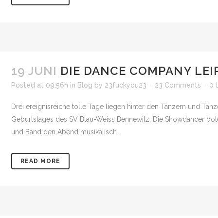
19 JUNI
DIE DANCE COMPANY LE
Posted at 09:56h
in
Blog
by
23fuckyou23
23 Comments
0
Drei ereignisreiche tolle Tage liegen hinter den Tänzern und Tä
Geburtstages des SV Blau-Weiss Bennewitz. Die Showdancer boten
und Band den Abend musikalisch...
READ MORE