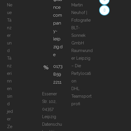
Ne
Martin
nce
ue
Neuhof |
com
Tä
Fotografie
pan
nz
BLT-
y-
er
Sonnek
leip
un
GmbH
zig.d
d
Raumwund
e
Tä
er Leipzig
nz
– Die
0173
eri
Partylocati
859
nn
on
2211
en
DHL
Essener
sin
Teamsport
Str. 102,
d
profi
04357
jed
Leipzig
er
Datenschu
Ze