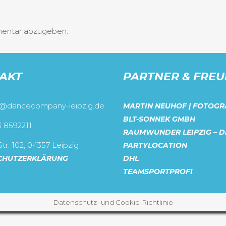
mentar abzugeben.
AKT
PARTNER & FRE
o@dancecompany-leipzig.de
MARTIN NEUHOF | FOTOGR
BLT-SONNEK GMBH
3 8592211
RAUMWUNDER LEIPZIG – D
tr. 102, 04357 Leipzig
PARTYLOCATION
CHUTZERKLÄRUNG
DHL
TEAMSPORTPROFI
Datenschutz- und Cookie-Richtlinie