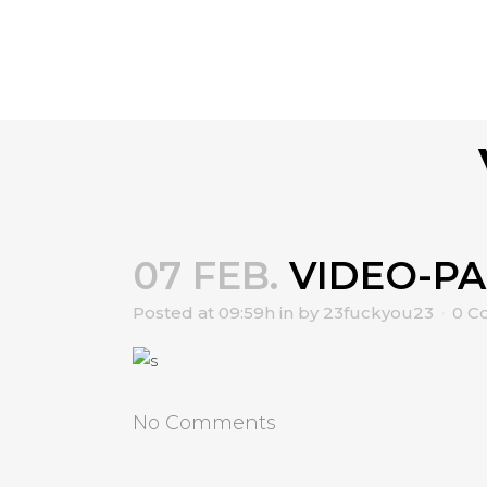
07 FEB.
VIDEO-PA
Posted at 09:59h
in
by
23fuckyou23
0 C
No Comments