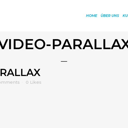
HOME
ÜBER UNS
KU
VIDEO-PARALLA
RALLAX
omments
0
Likes