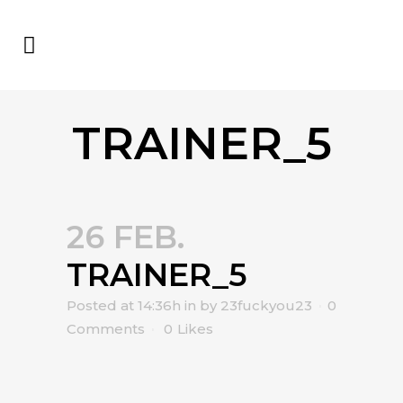
TRAINER_5
26 FEB.
TRAINER_5
Posted at 14:36h
in
by
23fuckyou23
0
Comments
0
Likes