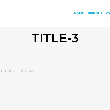
HOME
ÜBER UNS
KU
TITLE-3
omments
0
Likes