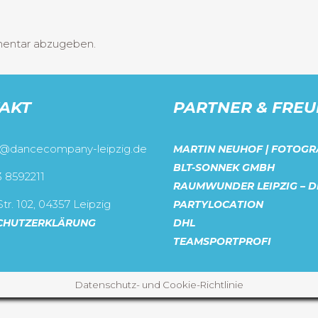
mentar abzugeben.
AKT
PARTNER & FRE
o@dancecompany-leipzig.de
MARTIN NEUHOF | FOTOGR
BLT-SONNEK GMBH
3 8592211
RAUMWUNDER LEIPZIG – D
tr. 102, 04357 Leipzig
PARTYLOCATION
CHUTZERKLÄRUNG
DHL
TEAMSPORTPROFI
Datenschutz- und Cookie-Richtlinie