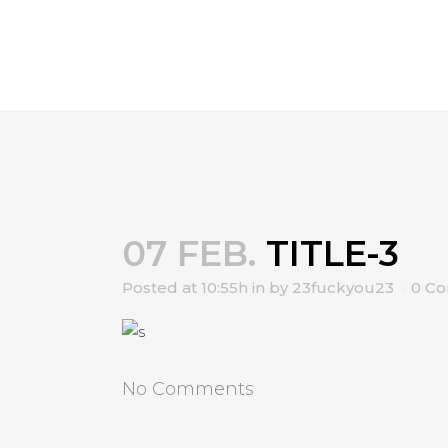
07 FEB.
TITLE-3
Posted at 10:55h
in
by
23fuckyou23
0 C
No Comments