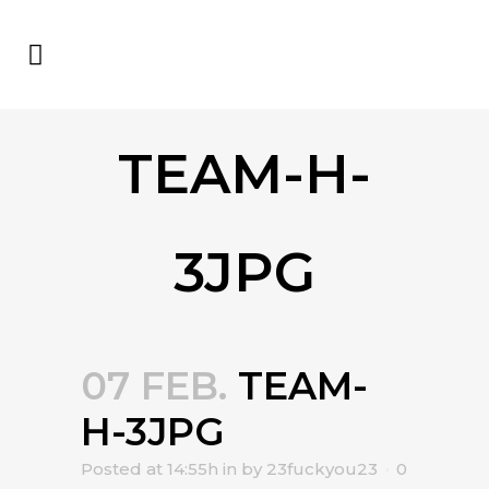
TEAM-H-
3JPG
07 FEB.
TEAM-
H-3JPG
Posted at 14:55h
in
by
23fuckyou23
0