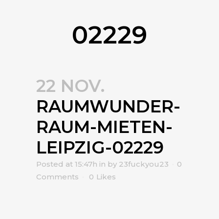
02229
22 NOV.
RAUMWUNDER-
RAUM-MIETEN-
LEIPZIG-02229
Posted at 15:47h
in
by
23fuckyou23
0
Comments
0
Likes