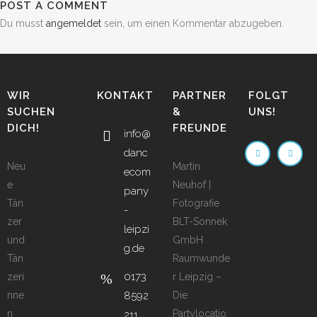
POST A COMMENT
Du musst
angemeldet
sein, um einen Kommentar abzugeben.
WIR
KONTAKT
PARTNER
FOLGT
SUCHEN
&
UNS!
DICH!
FREUNDE
info@
danc
Neu
Martin
ecom
e
Neuhof |
pany
Tän
Fotografie
-
zer
BLT-Sonnek
leipzi
und
GmbH
g.de
Tän
Raumwunde
0173
zeri
r Leipzig –
nne
8592
Die
n
Partylocatio
211