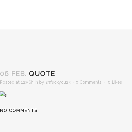
06 FEB.
QUOTE
Posted at 12:56h
in
by
23fuckyou23
0 Comments
0
Likes
NO COMMENTS