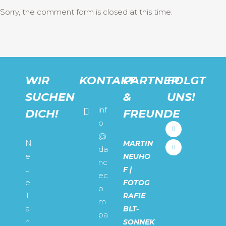
Sorry, the comment form is closed at this time.
WIR
KONTAKT
PARTNER
FOLGT
SUCHEN
&
UNS!
inf
DICH!
FREUNDE
o
@
N
MARTIN
da
e
NEUHO
nc
u
F |
ec
e
FOTOG
o
T
RAFIE
m
ä
BLT-
pa
n
SONNEK