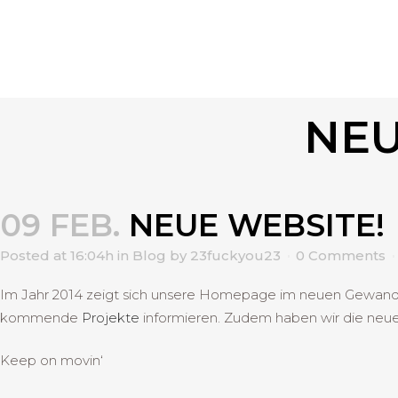
NEU
09 FEB.
NEUE WEBSITE!
Posted at 16:04h
in
Blog
by
23fuckyou23
0 Comments
Im Jahr 2014 zeigt sich unsere Homepage im neuen Gewand. 
kommende
Projekte
informieren. Zudem haben wir die ne
Keep on movin‘