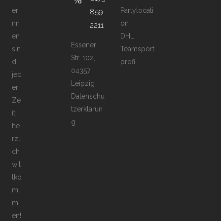
eri
Partylocati
859
nn
on
2211
en
DHL
Essener
sin
Teamsport
Str. 102,
d
profi
04357
jed
Leipzig
er
Datenschu
Ze
tzerklärun
it
g
he
rzli
ch
wil
lko
m
m
en!