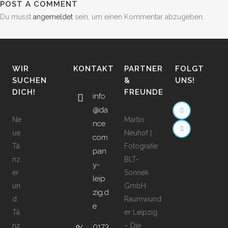
POST A COMMENT
Du musst
angemeldet
sein, um einen Kommentar abzugeben.
WIR
KONTAKT
PARTNER
FOLGT
SUCHEN
&
UNS!
DICH!
FREUNDE
info
@da
Ne
Martin
nce
ue
Neuhof |
com
Tä
Fotografie
pan
nz
BLT-
y-
er
Sonnek
leip
un
GmbH
zig.d
d
Raumwund
e
Tä
er Leipzig
nz
– Die
0173