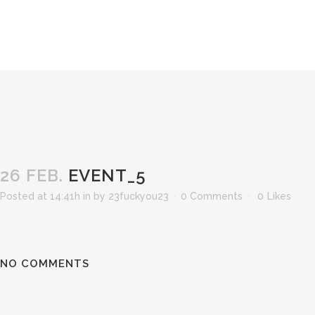
26 FEB.
EVENT_5
Posted at 14:41h
in
by
23fuckyou23
0 Comments
0
Likes
NO COMMENTS