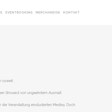
SE
EVENTBOOKING
MERCHANDISE
KONTAKT
h soweit:
schen Showact von ungeahntem Ausmaß.
r die Veranstaltung einstudierten Medley. Doch