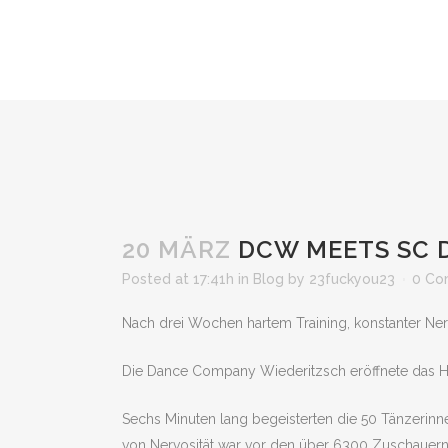
20 MÄRZ
DCW MEETS SC 
Posted at 17:41h
in
Blog
by
23fuckyou23
0 Co
Nach drei Wochen hartem Training, konstanter Nervo
Die Dance Company Wiederitzsch eröffnete das 
Sechs Minuten lang begeisterten die 50 Tänzerinne
von Nervosität war vor den über 6300 Zuschauern