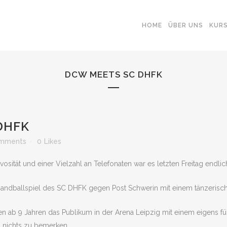
HOME
ÜBER UNS
KUR
DCW MEETS SC DHFK
DHFK
mments
0
Likes
sität und einer Vielzahl an Telefonaten war es letzten Freitag endlic
Handballspiel des SC DHFK gegen Post Schwerin mit einem tänzeri
n ab 9 Jahren das Publikum in der Arena Leipzig mit einem eigens fü
 nichts zu bemerken.