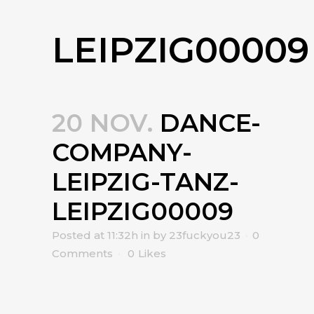
LEIPZIG00009
20 NOV.
DANCE-
COMPANY-
LEIPZIG-TANZ-
LEIPZIG00009
Posted at 11:32h
in
by
23fuckyou23
0
Comments
0
Likes