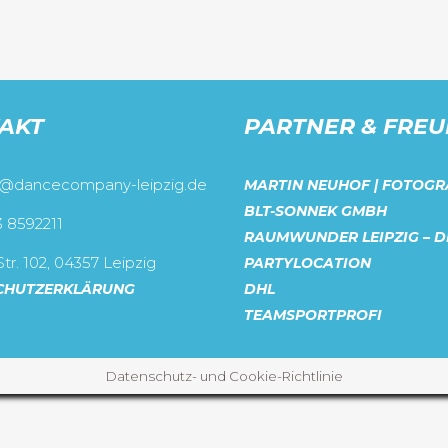
AKT
PARTNER & FRE
o@dancecompany-leipzig.de
MARTIN NEUHOF | FOTOGR
BLT-SONNEK GMBH
3 8592211
RAUMWUNDER LEIPZIG – D
tr. 102, 04357 Leipzig
PARTYLOCATION
CHUTZERKLÄRUNG
DHL
TEAMSPORTPROFI
Datenschutz- und Cookie-Richtlinie