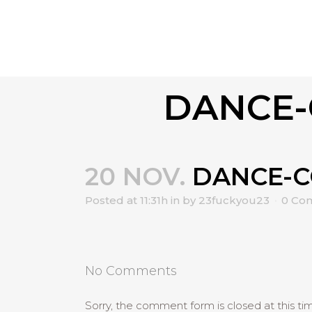
DANCE-
20 NOV.
DANCE-CO
Posted at 11:31h
in
by
23fuckyou23
0 Co
No Comments
Sorry, the comment form is closed at this ti