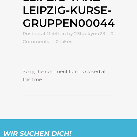
LEIPZIG-KURSE-
GRUPPEN00044
Posted at 11:44h
in
by
23fuckyou23
0
Comments
0
Likes
Sorry, the comment form is closed at
this time.
WIR SUCHEN DICH!