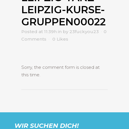
LEIPZIG-KURSE-
GRUPPEN00022
Posted at 11:39h
in
by
23fuckyou23
0
Comments
0
Likes
Sorry, the comment form is closed at
this time.
WIR SUCHEN DICH!