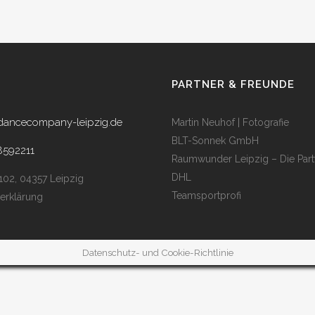
PARTNER & FREUNDE
dancecompany-leipzig.de
Martin Neuhof | Fotografie
BLT-Sonnek GmbH
8592211
Raumwunder Leipzig – Die Part
DHL
 102, 04357 Leipzig
Teamsportprofi
erklärung
Datenschutz- und Cookie-Richtlinie