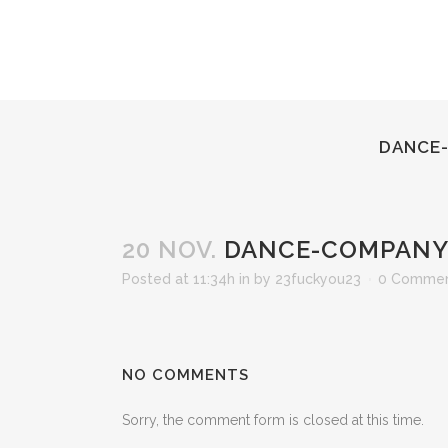
DANCE-
20 NOV.
DANCE-COMPANY-
Posted at 11:34h
in
by
23fuckyou23
0 Comme
NO COMMENTS
Sorry, the comment form is closed at this time.