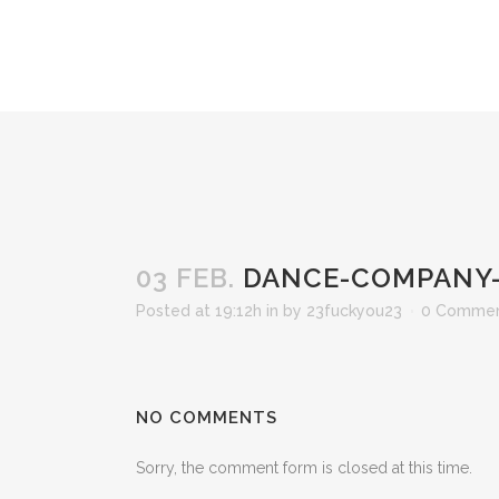
03 FEB.
DANCE-COMPANY-
Posted at 19:12h
in
by
23fuckyou23
0 Comme
NO COMMENTS
Sorry, the comment form is closed at this time.