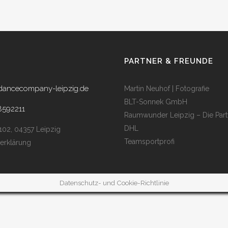
PARTNER & FREUNDE
dancecompany-leipzig.de
Martin Neuhof | Fotografie
BLT-Sonnek GmbH
8592211
Raumwunder Leipzig – Die Part
DHL
 102, 04357 Leipzig
Teamsportprofi
erklärung
Datenschutz- und Cookie-Richtlinie