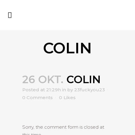
COLIN
26 OKT.
COLIN
Posted at 21:29h
in
by
23fuckyou23
0 Comments
0
Likes
Sorry, the comment form is closed at
this time.