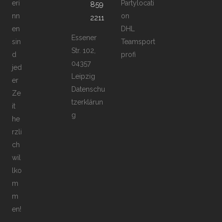
eri
Partylocati
859
nn
on
2211
en
DHL
Essener
sin
Teamsport
Str. 102,
d
profi
04357
jed
Leipzig
er
Datenschu
Ze
tzerklärun
it
g
he
rzli
ch
wil
lko
m
m
en!