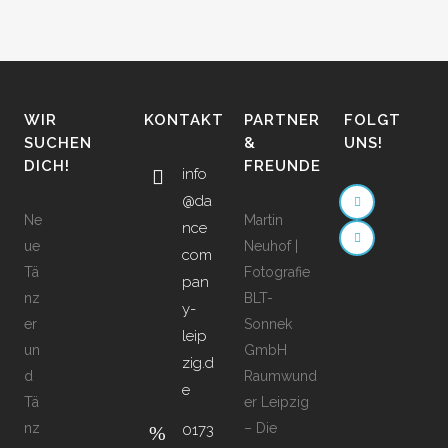
WIR
KONTAKT
PARTNER
FOLGT
SUCHEN
&
UNS!
DICH!
FREUNDE
info
@da
Ne
Martin
nce
ue
Neuhof |
com
Tä
Fotografie
pan
nz
BLT-
y-
er
Sonnek
leip
un
GmbH
zig.d
d
Raumwund
e
Tä
er Leipzig
nz
– Die
0173