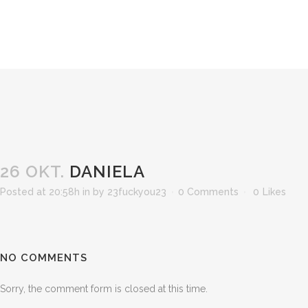
26 OKT.
DANIELA
Posted at 20:58h
in
by
23fuckyou23
0 Comments
0
Likes
NO COMMENTS
Sorry, the comment form is closed at this time.