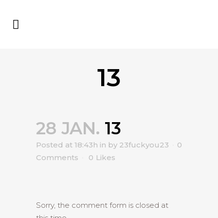
13
28 JAN.
13
Posted at 18:43h
in
by
23fuckyou23
0
Comments
0
Likes
Sorry, the comment form is closed at
this time.