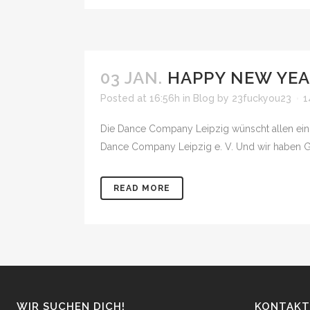
03 JAN.
HAPPY NEW YE
Posted at 16:56h
in
Blog
by
23fuckyou23
1
Die Dance Company Leipzig wünscht allen ein er
Dance Company Leipzig e. V. Und wir haben Groß
READ MORE
WIR SUCHEN DICH!
KONTAKT