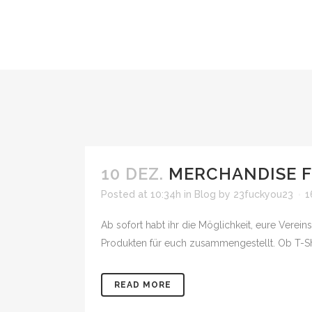
10 DEZ.
MERCHANDISE F
Posted at 10:34h
in
Blog
by
23fuckyou23
1
Ab sofort habt ihr die Möglichkeit, eure Vere
Produkten für euch zusammengestellt. Ob T-Shi
READ MORE