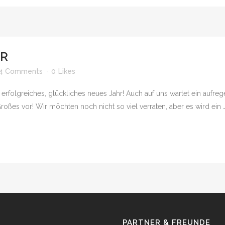
AR
4 Comments
0
Likes
folgreiches, glückliches neues Jahr! Auch auf uns wartet ein aufrege
es vor! Wir möchten noch nicht so viel verraten, aber es wird ein Ja
PARTNER & FREUNDE