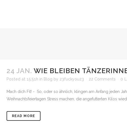
24 JAN.
WIE BLEIBEN TÄNZERINNE
Posted at 15:51h
in
Blog
by
23fuckyou23
22 Comments
0
L
Mach dich Fit! - So, oder so ähnlich, klingen am Anfang jeden J
Weihnachtsfeiertagen Stress machen, die angefutterten Kilos wied
READ MORE