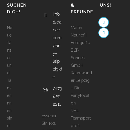
SUCHEN
&
UNS!
DICH!
FREUNDE
info
@da
Ne
Martin
nce
ue
Neuhof |
com
Tä
Fotografie
pan
nz
BLT-
y-
er
Sonnek
leip
un
GmbH
zig.d
d
Raumwund
e
Tä
er Leipzig
nz
– Die
0173
eri
Partylocati
859
nn
on
2211
en
DHL
Essener
sin
Teamsport
Str. 102,
d
profi