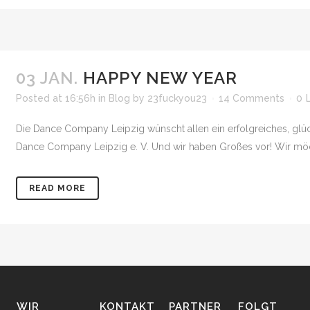
03 JAN.
HAPPY NEW YEAR
Posted at 16:56h
in
Blog
by
23fuckyou23
14 Comments
0
Die Dance Company Leipzig wünscht allen ein erfolgreiches, glück
Dance Company Leipzig e. V. Und wir haben Großes vor! Wir möchte
READ MORE
WIR
KONTAKT
PARTNER
FOLGT