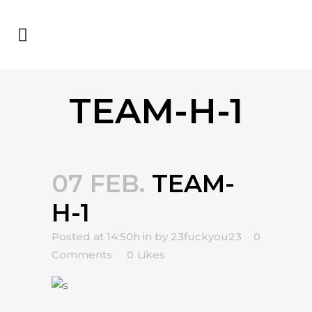
TEAM-H-1
07 FEB.
TEAM-
H-1
Posted at 14:50h
in
by
23fuckyou23
0
Comments
0
Likes