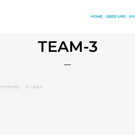
HOME
ÜBER UNS
KU
TEAM-3
omments
0
Likes