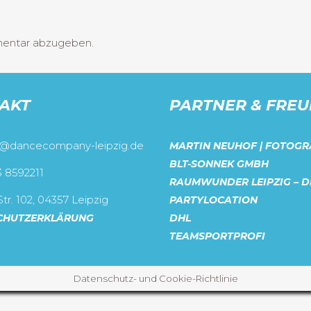
mentar abzugeben.
AKT
PARTNER & FRE
o@dancecompany-leipzig.de
MARTIN NEUHOF | FOTOGR
BLT-SONNEK GMBH
3 8592211
RAUMWUNDER LEIPZIG – D
tr. 102, 04357 Leipzig
PARTYLOCATION
CHUTZERKLÄRUNG
DHL
TEAMSPORTPROFI
Datenschutz- und Cookie-Richtlinie