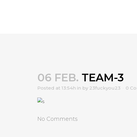
06 FEB.
TEAM-3
Posted at 13:54h
in
by
23fuckyou23
0 C
No Comments