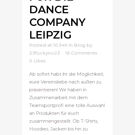
DANCE
COMPANY
LEIPZIG
Posted at 10:34h
in
Blog
by
23fuckyou23
16 Comments
0
Likes
Ab sofort habt ihr die Möglichkeit,
eure Vereinsliebe nach außen zu
präsentieren! Wir haben in
Zusammenarbeit mit dem
Teamsportprofi eine tolle Auswahl
an Produkten für euch
zusammengestellt. Ob T-Shirts,
Hoodies, Jacken bis hin zu