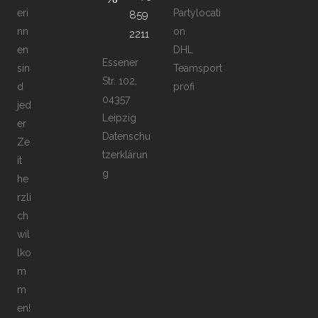
eri
Partylocati
859
nn
on
2211
en
DHL
Essener
sin
Teamsport
Str. 102,
d
profi
04357
jed
Leipzig
er
Datenschu
Ze
tzerklärun
it
g
he
rzli
ch
wil
lko
m
m
en!