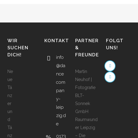
WIR
KONTAKT
PARTNER
FOLGT
SUCHEN
&
UNS!
DICH!
FREUNDE
info
@da
Ne
Martin
nce
ue
Neuhof |
com
Tä
Fotografie
pan
nz
BLT-
y-
er
Sonnek
leip
un
GmbH
zig.d
d
Raumwund
e
Tä
er Leipzig
nz
– Die
0173