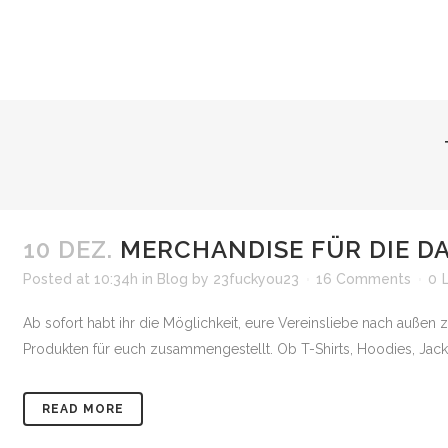
10 DEZ.
MERCHANDISE FÜR DIE D
Posted at 10:34h
in
Blog
by
23fuckyou23
16 Comments
0
Ab sofort habt ihr die Möglichkeit, eure Vereinsliebe nach außen
Produkten für euch zusammengestellt. Ob T-Shirts, Hoodies, Jack
READ MORE