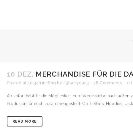
10 DEZ.
MERCHANDISE FÜR DIE D
Posted at 10:34h
in
Blog
by
23fuckyou23
16 Comments
0
Ab sofort habt ihr die Möglichkeit, eure Vereinsliebe nach außen
Produkten für euch zusammengestellt. Ob T-Shirts, Hoodies, Jack
READ MORE