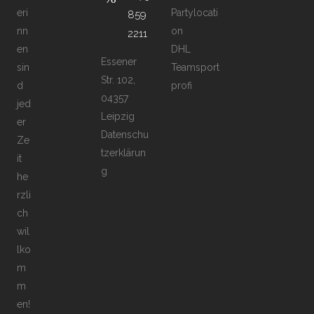
eri
Partylocati
859
nn
on
2211
en
DHL
Essener
sin
Teamsport
Str. 102,
d
profi
04357
jed
Leipzig
er
Datenschu
Ze
tzerklärun
it
g
he
rzli
ch
wil
lko
m
m
en!