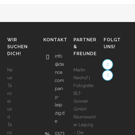
WIR
KONTAKT
PARTNER
FOLGT
SUCHEN
&
UNS!
DICH!
FREUNDE
info
@da
Ne
Martin
nce
ue
Neuhof |
com
Tä
Fotografie
pan
nz
BLT-
y-
er
Sonnek
leip
un
GmbH
zig.d
d
Raumwund
e
Tä
er Leipzig
nz
– Die
0173