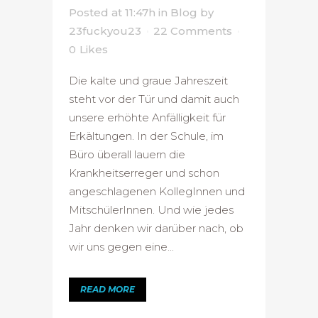
Posted at 11:47h
in
Blog
by
23fuckyou23
22 Comments
0
Likes
Die kalte und graue Jahreszeit
steht vor der Tür und damit auch
unsere erhöhte Anfälligkeit für
Erkältungen. In der Schule, im
Büro überall lauern die
Krankheitserreger und schon
angeschlagenen KollegInnen und
MitschülerInnen. Und wie jedes
Jahr denken wir darüber nach, ob
wir uns gegen eine...
READ MORE