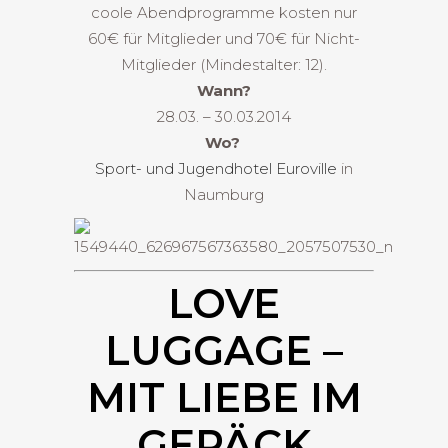
coole Abendprogramme kosten nur
60€ für Mitglieder und 70€ für Nicht-
Mitglieder (Mindestalter: 12).
Wann?
28.03. – 30.03.2014
Wo?
Sport- und Jugendhotel Euroville
in
Naumburg
LOVE
LUGGAGE –
MIT LIEBE IM
GEPÄCK