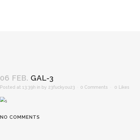
06 FEB.
GAL-3
Posted at 13:39h
in
by
23fuckyou23
0 Comments
0
Likes
NO COMMENTS