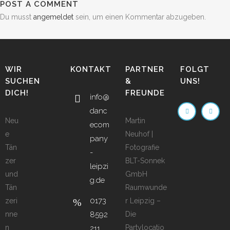
POST A COMMENT
Du musst
angemeldet
sein, um einen Kommentar abzugeben.
WIR
KONTAKT
PARTNER
FOLGT
SUCHEN
&
UNS!
DICH!
FREUNDE
info@
danc
Neu
Martin
ecom
e
Neuhof |
pany
Tän
Fotografie
-
zer
BLT-Sonnek
leipzi
und
GmbH
g.de
Tän
Raumwunde
0173
zeri
r Leipzig –
nne
8592
Die
n
Partylocatio
211