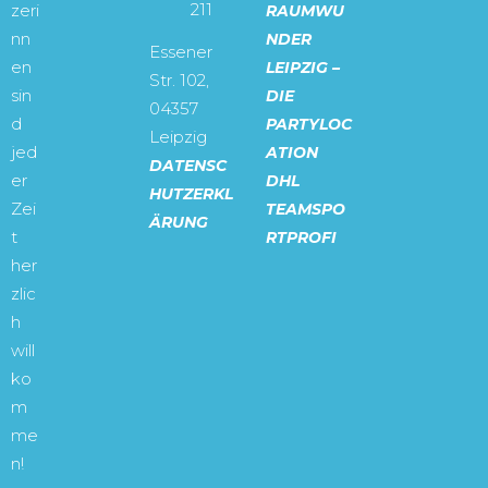
211
zeri
RAUMWU
nn
NDER
Essener
en
LEIPZIG –
Str. 102,
sin
DIE
04357
d
PARTYLOC
Leipzig
jed
ATION
DATENSC
er
DHL
HUTZERKL
Zei
TEAMSPO
ÄRUNG
t
RTPROFI
her
zlic
h
will
ko
m
me
n!