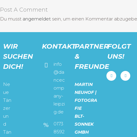
Post A Comment
Du musst
angemeldet
sein, um einen Kommentar abzugebe
WIR
KONTAKT
PARTNER
FOLGT
SUCHEN
&
UNS!
info
DICH!
FREUNDE
@da
ncec
Ne
MARTIN
omp
ue
NEUHOF |
any-
Tän
FOTOGRA
leipzi
zer
FIE
g.de
un
BLT-
0173
d
SONNEK
8592
Tän
GMBH