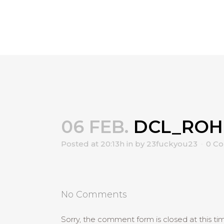
06 FEB.
DCL_ROH
Posted at 20:13h
in
by
23fuckyou23
0 C
No Comments
Sorry, the comment form is closed at this ti