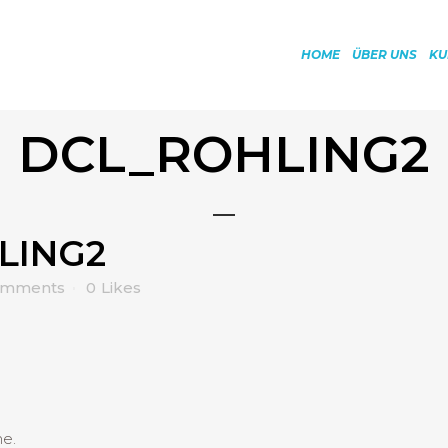
HOME
ÜBER UNS
KU
DCL_ROHLING2
LING2
omments
0
Likes
me.