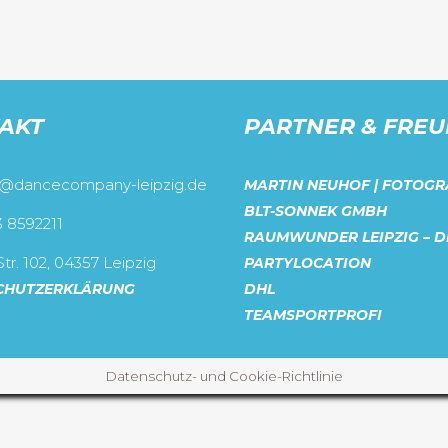
AKT
PARTNER & FRE
o@dancecompany-leipzig.de
MARTIN NEUHOF | FOTOGR
BLT-SONNEK GMBH
3 8592211
RAUMWUNDER LEIPZIG – D
tr. 102, 04357 Leipzig
PARTYLOCATION
CHUTZERKLÄRUNG
DHL
TEAMSPORTPROFI
Datenschutz- und Cookie-Richtlinie