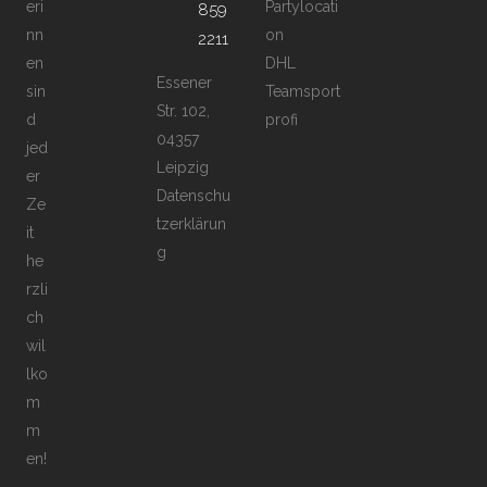
eri
Partylocati
859
nn
on
2211
en
DHL
Essener
sin
Teamsport
Str. 102,
d
profi
04357
jed
Leipzig
er
Datenschu
Ze
tzerklärun
it
g
he
rzli
ch
wil
lko
m
m
en!