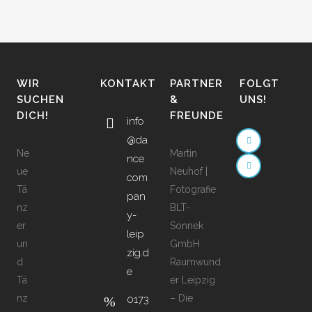
WIR
KONTAKT
PARTNER
FOLGT
SUCHEN
&
UNS!
DICH!
FREUNDE
info
@da
Ne
Martin
nce
ue
Neuhof |
com
Tä
Fotografie
pan
nz
BLT-
y-
er
Sonnek
leip
un
GmbH
zig.d
d
Raumwund
e
Tä
er Leipzig
nz
– Die
0173