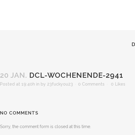
20 JAN.
DCL-WOCHENENDE-2941
Posted at 19:40h
in
by
23fuckyou23
0 Comments
0
Likes
NO COMMENTS
Sorry, the comment form is closed at this time.